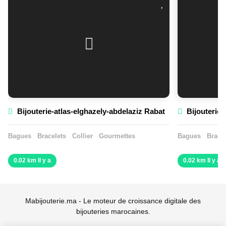
Bijouterie-atlas-elghazely-abdelaziz Rabat
Bijouterie
Bagues
Bracelets
Collier
Gourmettes
Bagues
Bracel
0.02 km Il y a
0.02 km Il y a
Mabijouterie.ma - Le moteur de croissance digitale des
bijouteries marocaines.