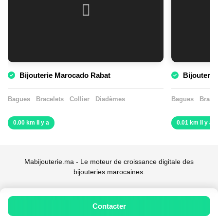
Bijouterie Marocado Rabat
Bijouterie
Bagues
Bracelets
Collier
Diadèmes
Bagues
Bracel
0.00 km Il y a
0.01 km Il y a
Mabijouterie.ma - Le moteur de croissance digitale des
bijouteries marocaines.
Contacter