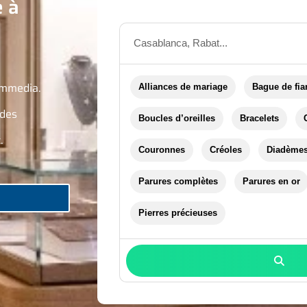
e à
ammedia.
Alliances de mariage
Bague de fia
 des
Boucles d’oreilles
Bracelets
.
Couronnes
Créoles
Diadème
Parures complètes
Parures en or
Pierres précieuses