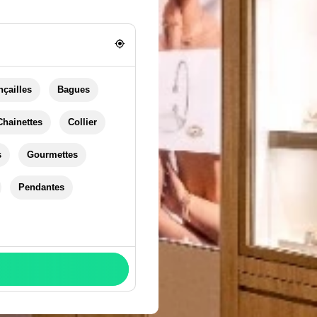
nçailles
Bagues
Chainettes
Collier
s
Gourmettes
Pendantes