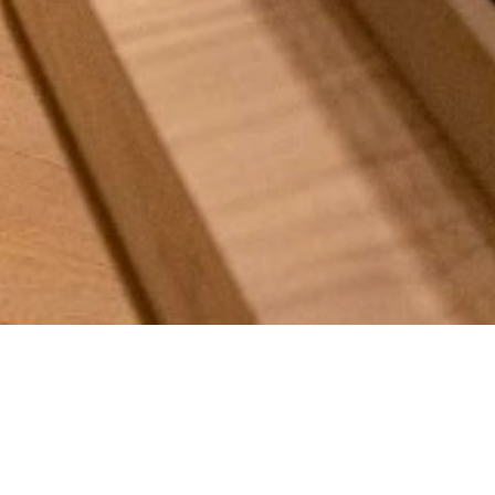
uterie idéale à Moham
envies d’élégance.
Mohammedia, grâce à notre annuaire en ligne complet dédié a