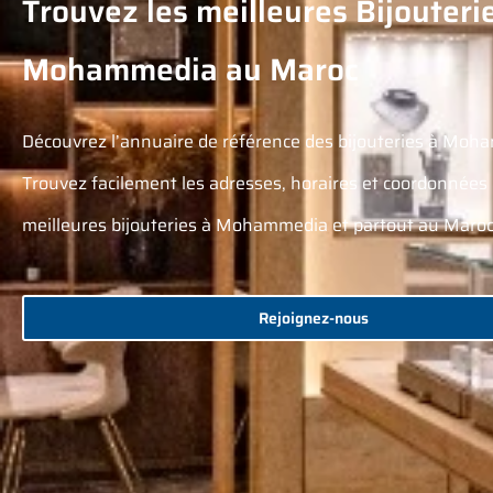
Trouvez les meilleures Bijouteri
Mohammedia au Maroc
Découvrez l’annuaire de référence des bijouteries à Moh
Trouvez facilement les adresses, horaires et coordonnées
meilleures bijouteries à Mohammedia et partout au Maroc
Rejoignez-nous