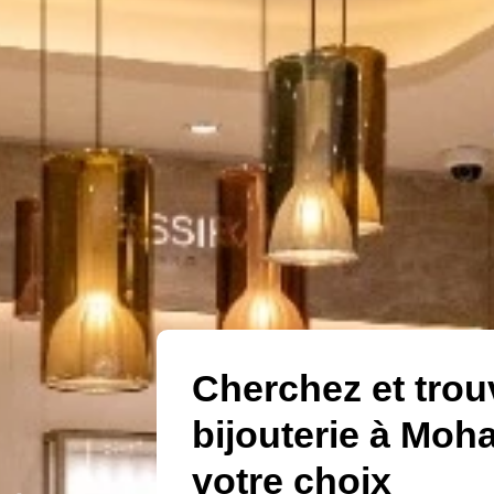
Cherchez et trou
bijouterie à Mo
votre choix