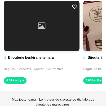
Bijouterie benkirane temara
Bijouterie 
Bagues
Bracelets
Collier
Gourmettes
Bague de fiança
0.04 km Il y a
0.05 km Il y a
Mabijouterie.ma - Le moteur de croissance digitale des
bijouteries marocaines.