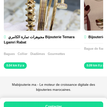
مجوهرات تمارة الكامري Bijouterie Temara
Bijouterie 
Lgamri Rabat
Bague de fiança
Bagues
Collier
Diadèmes
Gourmettes
0.04 km Il y a
0.09 km Il y a
Mabijouterie.ma - Le moteur de croissance digitale des
bijouteries marocaines.
Contacter