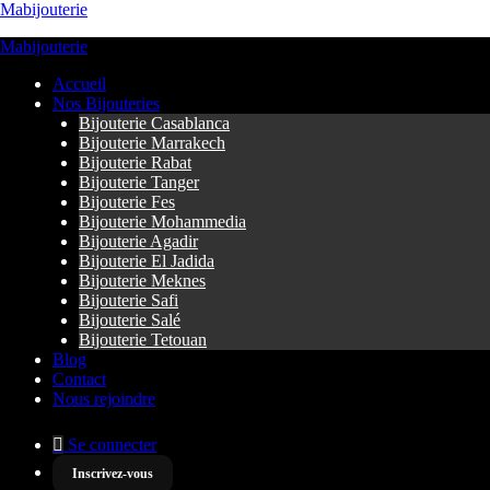
Mabijouterie
Mabijouterie
Accueil
Nos Bijouteries
Bijouterie Casablanca
Bijouterie Marrakech
Bijouterie Rabat
Bijouterie Tanger
Bijouterie Fes
Bijouterie Mohammedia
Bijouterie Agadir
Bijouterie El Jadida
Bijouterie Meknes
Bijouterie Safi
Bijouterie Salé
Bijouterie Tetouan
Blog
Contact
Nous rejoindre
Se connecter
Inscrivez-vous