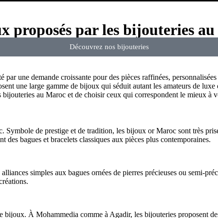
x proposés par les bijouteries a
Découvrez nos bijouteries
é par une demande croissante pour des pièces raffinées, personnalisées e
ent une large gamme de bijoux qui séduit autant les amateurs de luxe
bijouteries au Maroc et de choisir ceux qui correspondent le mieux à vo
Symbole de prestige et de tradition, les bijoux or Maroc sont très prisés
ant des bagues et bracelets classiques aux pièces plus contemporaines.
s alliances simples aux bagues ornées de pierres précieuses ou semi-préc
créations.
 de bijoux. À Mohammedia comme à Agadir, les bijouteries proposent des