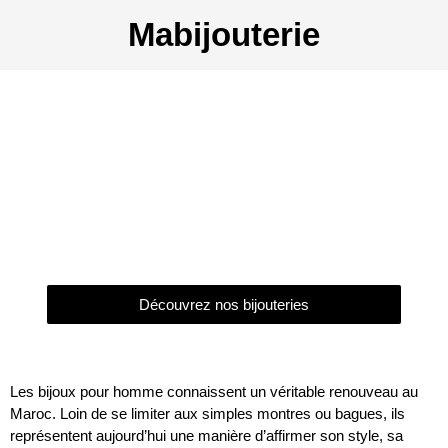
Mabijouterie
Bijoux pour homme : les
pièces les plus tendance
dans les bijouteries
marocaines
Découvrez nos bijouteries
Les bijoux pour homme connaissent un véritable renouveau au
Maroc. Loin de se limiter aux simples montres ou bagues, ils
représentent aujourd’hui une manière d’affirmer son style, sa