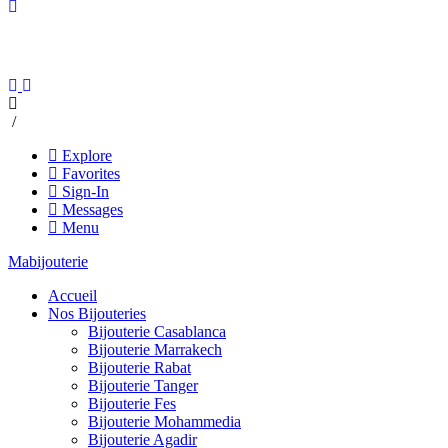
/
Explore
Favorites
Sign-In
Messages
Menu
Mabijouterie
Accueil
Nos Bijouteries
Bijouterie Casablanca
Bijouterie Marrakech
Bijouterie Rabat
Bijouterie Tanger
Bijouterie Fes
Bijouterie Mohammedia
Bijouterie Agadir