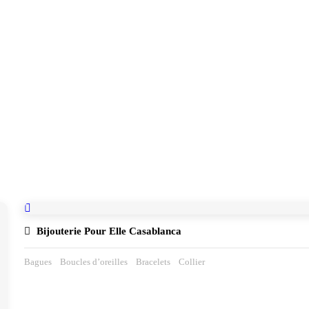
Bijouterie Pour Elle Casablanca
Bagues
Boucles d’oreilles
Bracelets
Collier