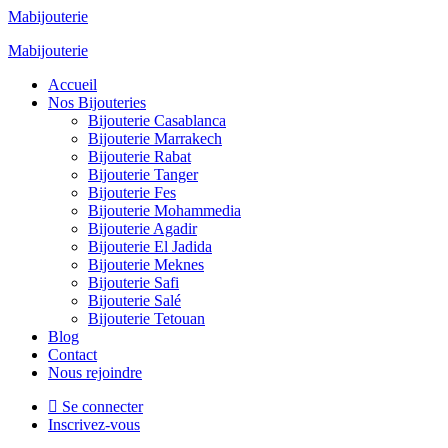
Mabijouterie
Mabijouterie
Accueil
Nos Bijouteries
Bijouterie Casablanca
Bijouterie Marrakech
Bijouterie Rabat
Bijouterie Tanger
Bijouterie Fes
Bijouterie Mohammedia
Bijouterie Agadir
Bijouterie El Jadida
Bijouterie Meknes
Bijouterie Safi
Bijouterie Salé
Bijouterie Tetouan
Blog
Contact
Nous rejoindre
Se connecter
Inscrivez-vous