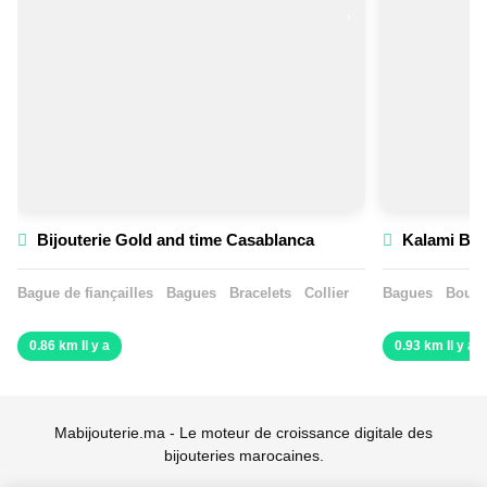
Bijouterie Gold and time Casablanca
Kalami Bij
Bague de fiançailles
Bagues
Bracelets
Collier
Bagues
Boucle
0.86 km Il y a
0.93 km Il y a
Mabijouterie.ma - Le moteur de croissance digitale des
bijouteries marocaines.