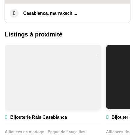
Casablanca, marrakech....
Listings à proximité
Bijouterie Rais Casablanca
Bijouterie 
Alliances de mariage
Bague de fiançailles
Alliances de m