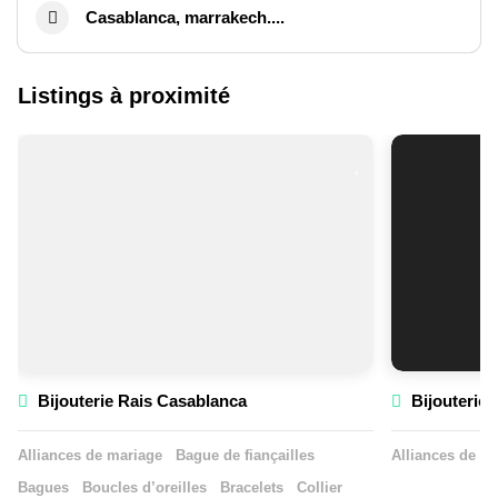
Casablanca, marrakech....
Listings à proximité
Bijouterie Rais Casablanca
Bijouterie 
Alliances de mariage
Bague de fiançailles
Alliances de m
Bagues
Boucles d’oreilles
Bracelets
Collier