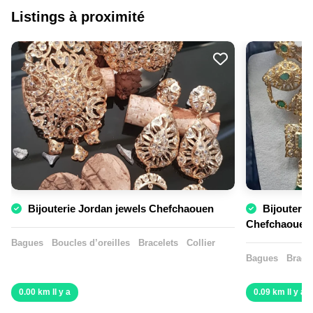
Listings à proximité
Bijouterie Jordan jewels Chefchaouen
Bijouterie Alouali
Chefchaouen
Bagues
Boucles d’oreilles
Bracelets
Collier
Bagues
Bracel
0.00 km Il y a
0.09 km Il y a