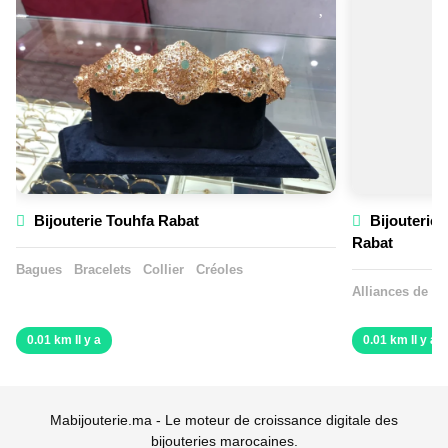
Bijouterie Touhfa Rabat
Bijouterie 
Rabat
Bagues
Bracelets
Collier
Créoles
Alliances de m
0.01 km Il y a
0.01 km Il y a
Mabijouterie.ma - Le moteur de croissance digitale des
bijouteries marocaines.