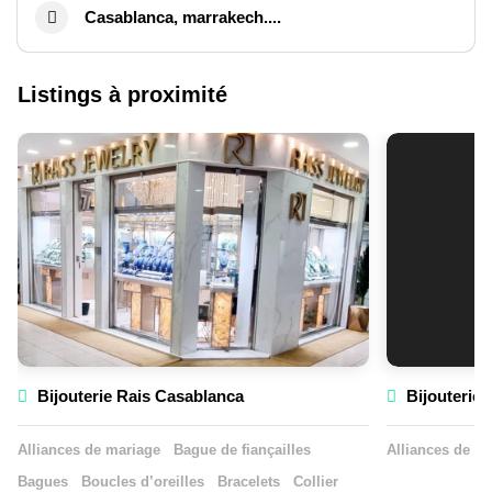
Casablanca, marrakech....
Listings à proximité
Bijouterie Rais Casablanca
Bijouterie 
Alliances de mariage
Bague de fiançailles
Alliances de m
Bagues
Boucles d’oreilles
Bracelets
Collier