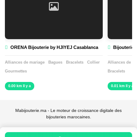
ORENA Bijouterie by HJIYEJ Casablanca
Bijouterie 
Alliances de mariage
Bagues
Bracelets
Collier
Alliances de m
Gourmettes
Bracelets
0.00 km Il y a
0.01 km Il y a
Mabijouterie.ma - Le moteur de croissance digitale des
bijouteries marocaines.