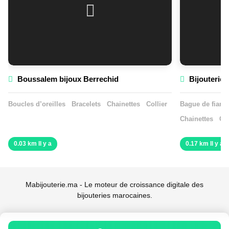
Boussalem bijoux Berrechid
Bijouterie 
Boucles d’oreilles
Bracelets
Chainettes
Collier
Bague de fiança
Chainettes
Col
0.03 km Il y a
0.17 km Il y a
Mabijouterie.ma - Le moteur de croissance digitale des
bijouteries marocaines.